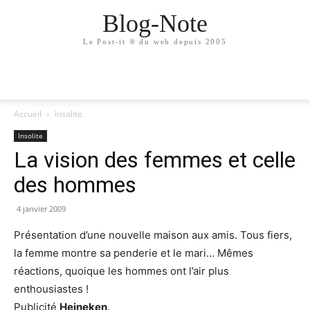
Blog-Note
Le Post-it ® du web depuis 2005
Accueil
Insolite
Insolite
La vision des femmes et celle
des hommes
4 janvier 2009
Présentation d’une nouvelle maison aux amis. Tous fiers,
la femme montre sa penderie et le mari… Mêmes
réactions, quoique les hommes ont l’air plus
enthousiastes !
Publicité
Heineken
.