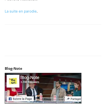
La suite en parodie
.
Facebook
X
Pinterest
WhatsApp
Email
I
Blog-Note