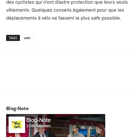
des cyclistes qui n’ont d’autre protection que leurs seuls
vêtements. Quelques conseils également pour que les
déplacements à vélo se fassent le plus
safe
possible.
TAGS
velo
Facebook
X
Pinterest
WhatsApp
Email
I
Blog-Note