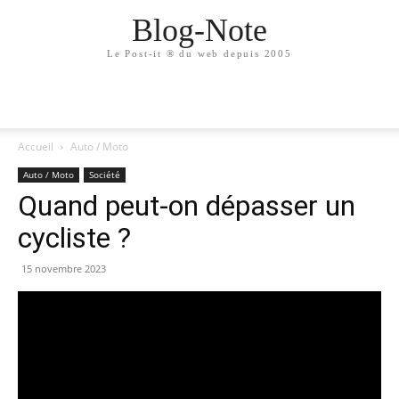
Blog-Note
Le Post-it ® du web depuis 2005
Accueil
Auto / Moto
Auto / Moto
Société
Quand peut-on dépasser un
cycliste ?
15 novembre 2023