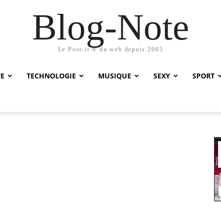
Blog-Note
Le Post-it ® du web depuis 2005
TE
TECHNOLOGIE
MUSIQUE
SEXY
SPORT