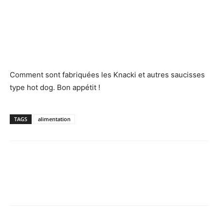
Comment sont fabriquées les Knacki et autres saucisses
type hot dog. Bon appétit !
TAGS
alimentation
Facebook
X
Pinterest
WhatsApp
Email
I