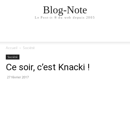
Blog-Note
Le Post-it ® du web depuis 2005
Accueil
Société
Société
Ce soir, c’est Knacki !
27 février 2017