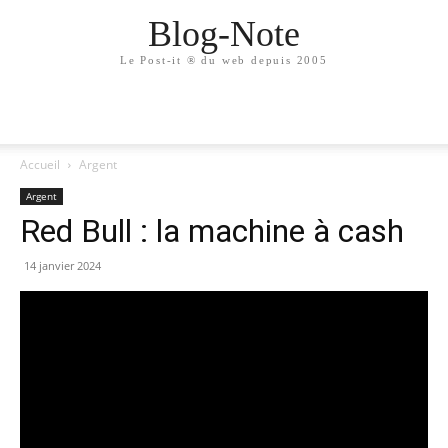
Blog-Note
Le Post-it ® du web depuis 2005
Accueil
Argent
Argent
Red Bull : la machine à cash
14 janvier 2024