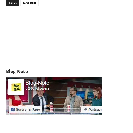
TAGS
Red Bull
Facebook
X
Pinterest
WhatsApp
Email
I
Blog-Note