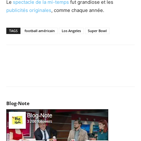
Le
spectacle de la mi-temps
fut grandiose et les
publicités originales
, comme chaque année.
TAGS
football américain
Los Angeles
Super Bowl
Facebook
X
Pinterest
WhatsApp
Email
I
Blog-Note