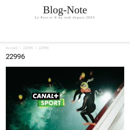
Blog-Note
Le Post-it ® du web depuis 2005
Accueil
22996
22996
22996