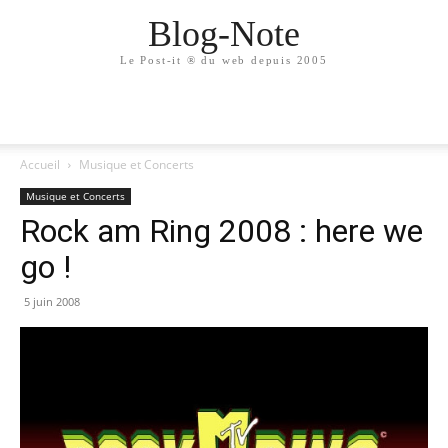
Blog-Note
Le Post-it ® du web depuis 2005
Accueil
Musique et Concerts
Musique et Concerts
Rock am Ring 2008 : here we
go !
5 juin 2008