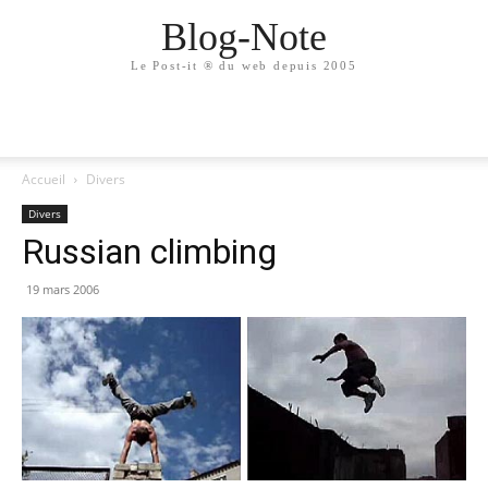
Blog-Note
Le Post-it ® du web depuis 2005
Accueil
Divers
Divers
Russian climbing
19 mars 2006