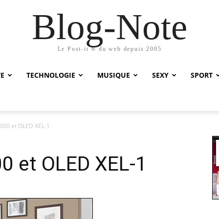
Blog-Note
Le Post-it ® du web depuis 2005
TE
TECHNOLOGIE
MUSIQUE
SEXY
SPORT
000 et OLED XEL-1
00 et OLED XEL-1