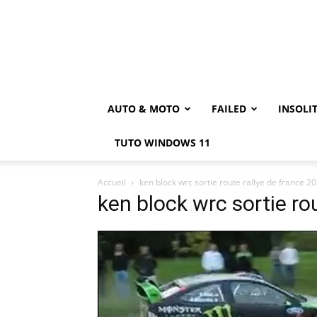
AUTO & MOTO
FAILED
INSOLI
TUTO WINDOWS 11
Accueil
ken block wrc sortie route rallye de france 2
ken block wrc sortie ro