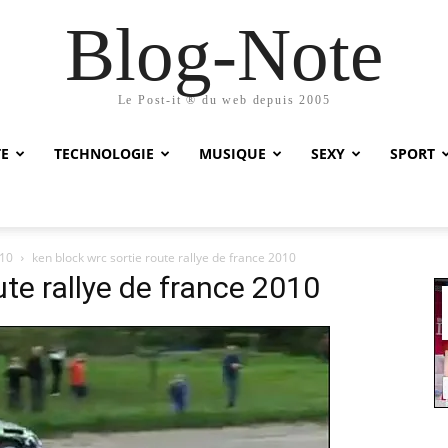
Blog-Note
Le Post-it ® du web depuis 2005
TE
TECHNOLOGIE
MUSIQUE
SEXY
SPORT
010
ken block wrc sortie route rallye de france 2010
ute rallye de france 2010