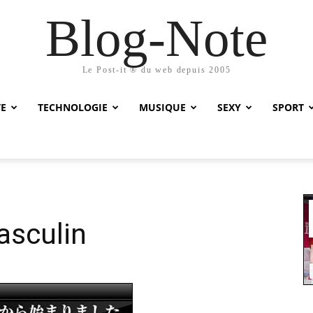
Blog-Note
Le Post-it ® du web depuis 2005
TE
TECHNOLOGIE
MUSIQUE
SEXY
SPORT
asculin