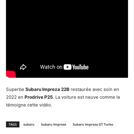
Superbe
Subaru Impreza 22B
restaurée avec soin en
2022 en
Prodrive P25
. La voiture est neuve comme le
témoigne cette vidéo.
TAGS
subaru
Subaru Impreza
Subaru Impreza GT Turbo