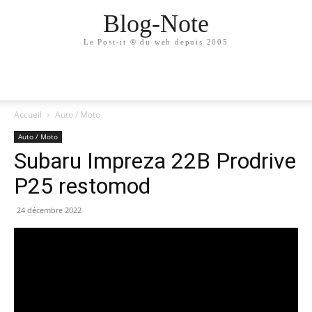
Blog-Note
Le Post-it ® du web depuis 2005
Accueil
Auto / Moto
Auto / Moto
Subaru Impreza 22B Prodrive
P25 restomod
24 décembre 2022