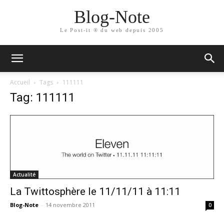
Blog-Note
Le Post-it ® du web depuis 2005
Accueil
Tags
111111
Tag: 111111
Actualité
La Twittosphère le 11/11/11 à 11:11
Blog-Note
-
14 novembre 2011
0