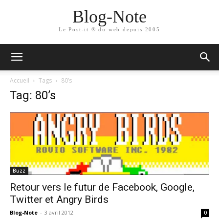
Blog-Note
Le Post-it ® du web depuis 2005
Accueil
Tags
80’s
Tag: 80’s
Buzz
Retour vers le futur de Facebook, Google,
Twitter et Angry Birds
Blog-Note
-
3 avril 2012
0