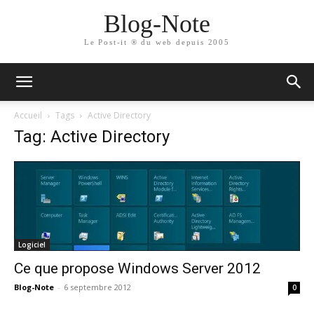
Blog-Note
Le Post-it ® du web depuis 2005
Accueil
Tags
Active Directory
Tag: Active Directory
Logiciel
Ce que propose Windows Server 2012
Blog-Note
-
6 septembre 2012
0