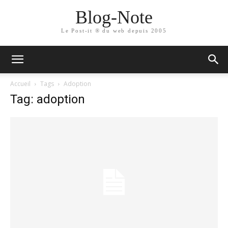
Blog-Note
Le Post-it ® du web depuis 2005
Accueil
Tags
Adoption
Tag: adoption