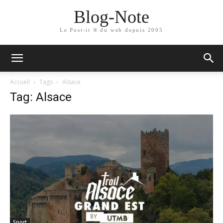
Blog-Note
Le Post-it ® du web depuis 2005
Accueil
Tags
Alsace
Tag: Alsace
Sport