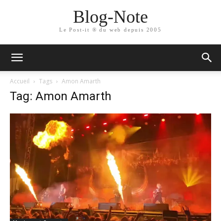
Blog-Note
Le Post-it ® du web depuis 2005
Accueil
Tags
Amon Amarth
Tag: Amon Amarth