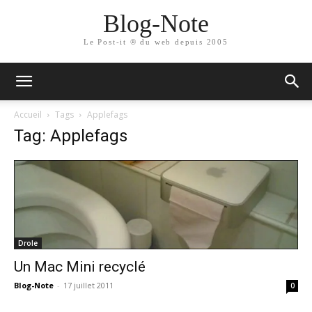
Blog-Note
Le Post-it ® du web depuis 2005
Accueil
Tags
Applefags
Tag: Applefags
Drole
Un Mac Mini recyclé
Blog-Note
-
17 juillet 2011
0