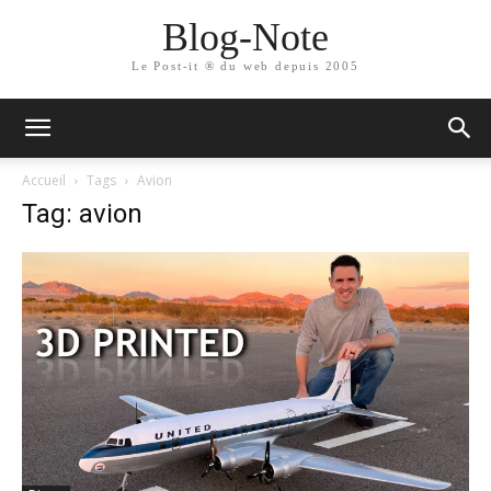
Blog-Note
Le Post-it ® du web depuis 2005
Accueil
Tags
Avion
Tag: avion