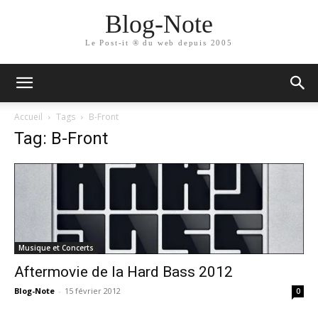
Blog-Note
Le Post-it ® du web depuis 2005
Accueil
Tags
B-Front
Tag: B-Front
Musique et Concerts
Aftermovie de la Hard Bass 2012
Blog-Note
-
15 février 2012
0