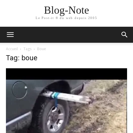
Blog-Note
Le Post-it ® du web depuis 2005
Accueil
Tags
Boue
Tag: boue