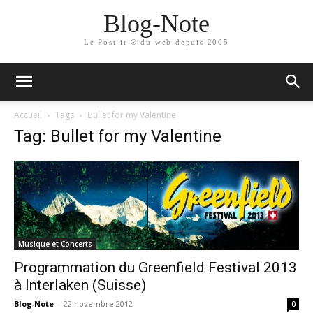
Blog-Note
Le Post-it ® du web depuis 2005
Accueil
Tags
Bullet for my Valentine
Tag: Bullet for my Valentine
Musique et Concerts
Programmation du Greenfield Festival 2013
à Interlaken (Suisse)
Blog-Note
-
22 novembre 2012
0