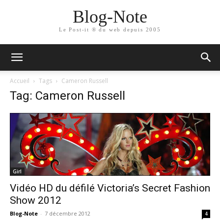
Blog-Note
Le Post-it ® du web depuis 2005
Accueil
Tags
Cameron Russell
Tag: Cameron Russell
Girl
Vidéo HD du défilé Victoria’s Secret Fashion
Show 2012
Blog-Note
-
7 décembre 2012
4