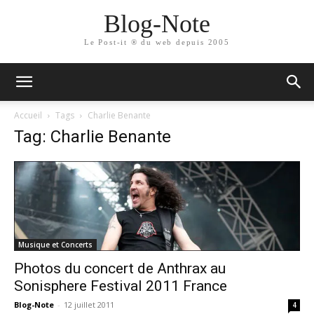
Blog-Note
Le Post-it ® du web depuis 2005
Accueil
Tags
Charlie Benante
Tag: Charlie Benante
Musique et Concerts
Photos du concert de Anthrax au
Sonisphere Festival 2011 France
Blog-Note
-
12 juillet 2011
4