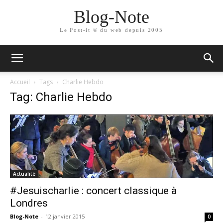
Blog-Note
Le Post-it ® du web depuis 2005
Accueil
Tags
Charlie Hebdo
Tag: Charlie Hebdo
Actualité
#Jesuischarlie : concert classique à
Londres
Blog-Note
-
12 janvier 2015
0