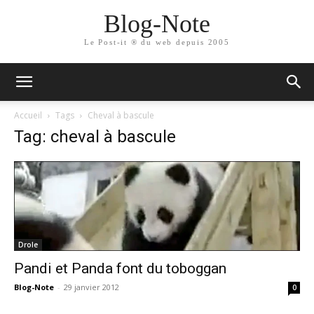
Blog-Note
Le Post-it ® du web depuis 2005
Accueil
Tags
Cheval à bascule
Tag: cheval à bascule
Drole
Pandi et Panda font du toboggan
Blog-Note
-
29 janvier 2012
0