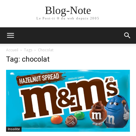
Blog-Note
Le Post-it ® du web depuis 2005
Accueil
Tags
Chocolat
Tag: chocolat
Insolite