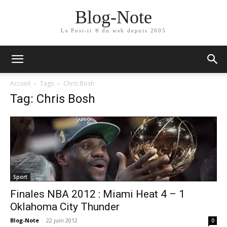
Blog-Note
Le Post-it ® du web depuis 2005
Accueil
Tags
Chris Bosh
Tag: Chris Bosh
Sport
Finales NBA 2012 : Miami Heat 4 – 1
Oklahoma City Thunder
Blog-Note
-
22 juin 2012
0