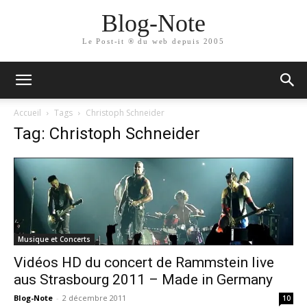
Blog-Note
Le Post-it ® du web depuis 2005
Accueil
Tags
Christoph Schneider
Tag: Christoph Schneider
Musique et Concerts
Vidéos HD du concert de Rammstein live
aus Strasbourg 2011 – Made in Germany
Blog-Note
-
2 décembre 2011
10