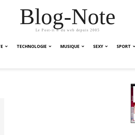
Blog-Note
Le Post-it ® du web depuis 2005
TE
TECHNOLOGIE
MUSIQUE
SEXY
SPORT