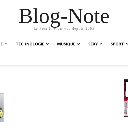
Blog-Note
Le Post-it ® du web depuis 2005
TE
TECHNOLOGIE
MUSIQUE
SEXY
SPORT