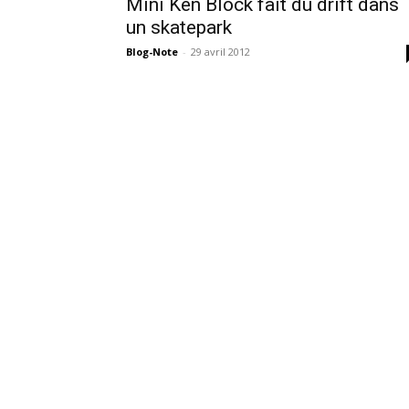
Mini Ken Block fait du drift dans
un skatepark
Blog-Note
-
29 avril 2012