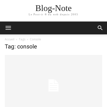
Blog-Note
Le Post-it ® du web depuis 2005
Accueil
Tags
Console
Tag: console