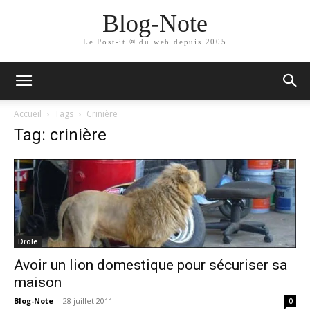
Blog-Note
Le Post-it ® du web depuis 2005
Accueil
Tags
Crinière
Tag: crinière
Drole
Avoir un lion domestique pour sécuriser sa
maison
Blog-Note
-
28 juillet 2011
0