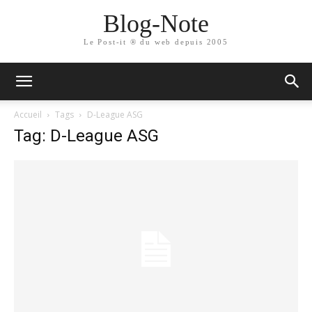
Blog-Note
Le Post-it ® du web depuis 2005
Accueil
Tags
D-League ASG
Tag: D-League ASG