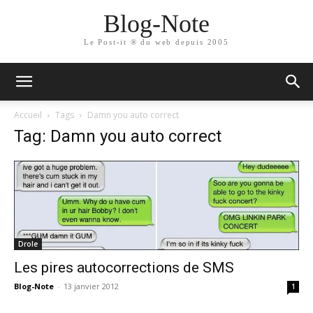
Blog-Note
Le Post-it ® du web depuis 2005
Accueil
Tags
Damn you auto correct
Tag: Damn you auto correct
Drole
Les pires autocorrections de SMS
Blog-Note
-
13 janvier 2012
1