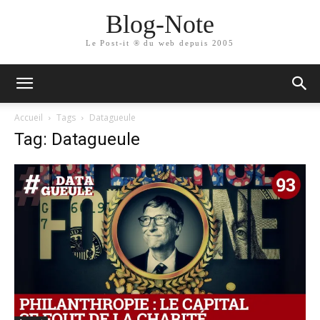
Blog-Note
Le Post-it ® du web depuis 2005
Accueil
Tags
Datagueule
Tag: Datagueule