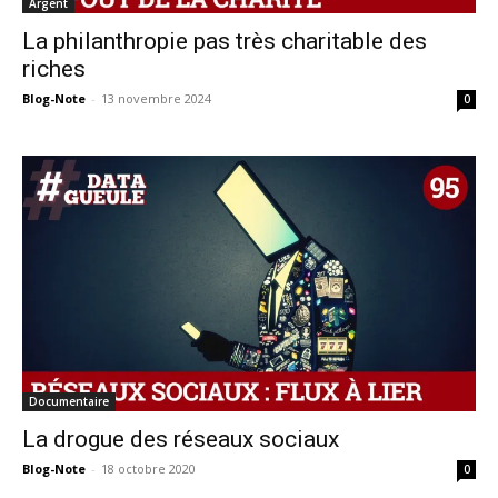
Argent
La philanthropie pas très charitable des
riches
Blog-Note
-
13 novembre 2024
0
Documentaire
La drogue des réseaux sociaux
Blog-Note
-
18 octobre 2020
0