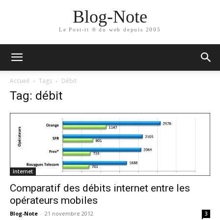
Blog-Note
Le Post-it ® du web depuis 2005
Accueil
Tags
Débit
Tag: débit
Internet
Comparatif des débits internet entre les
opérateurs mobiles
Blog-Note
-
21 novembre 2012
3