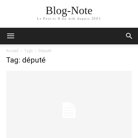
Blog-Note
Le Post-it ® du web depuis 2005
Accueil
Tags
Député
Tag: député