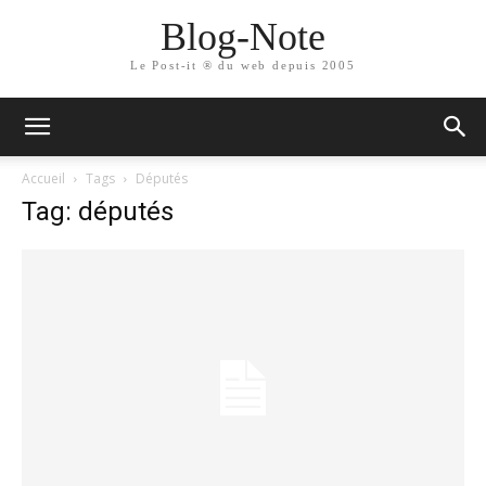
Blog-Note
Le Post-it ® du web depuis 2005
Accueil
Tags
Députés
Tag: députés