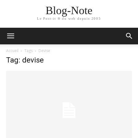
Blog-Note
Le Post-it ® du web depuis 2005
Accueil
Tags
Devise
Tag: devise