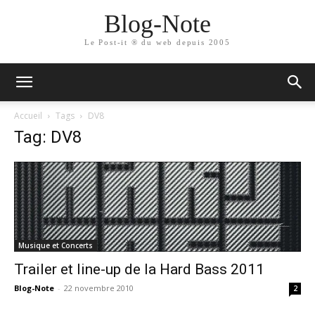
Blog-Note
Le Post-it ® du web depuis 2005
Accueil
Tags
DV8
Tag: DV8
Musique et Concerts
Trailer et line-up de la Hard Bass 2011
Blog-Note
-
22 novembre 2010
2