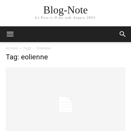
Blog-Note
Le Post-it ® du web depuis 2005
Accueil
Tags
Eolienne
Tag: eolienne