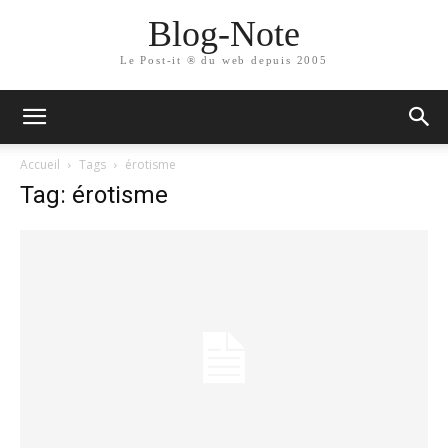
Blog-Note
Le Post-it ® du web depuis 2005
Accueil
Tags
érotisme
Tag: érotisme