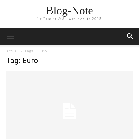
Blog-Note
Le Post-it ® du web depuis 2005
Accueil
Tags
Euro
Tag: Euro