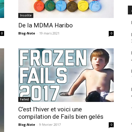
Insolite
De la MDMA Haribo
Blog-Note
-
19 mars 2021
0
0
Failed
C’est l’hiver et voici une
compilation de Fails bien gelés
Blog-Note
-
9 février 2017
0