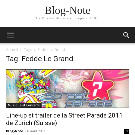
Blog-Note
Le Post-it ® du web depuis 2005
Accueil
Tags
Fedde Le Grand
Tag: Fedde Le Grand
Musique et Concerts
Line-up et trailer de la Street Parade 2011
de Zurich (Suisse)
Blog-Note
-
8 août 2011
0