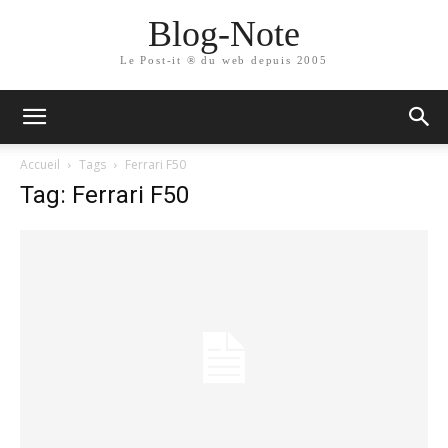
Blog-Note
Le Post-it ® du web depuis 2005
Accueil
Tags
Ferrari F50
Tag: Ferrari F50