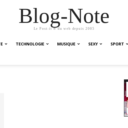
Blog-Note
Le Post-it ® du web depuis 2005
TE
TECHNOLOGIE
MUSIQUE
SEXY
SPORT